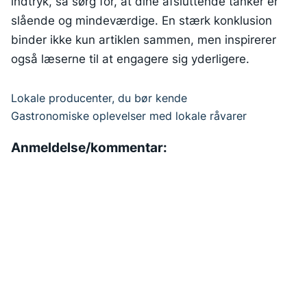
indtryk, så sørg for, at dine afsluttende tanker er
slående og mindeværdige. En stærk konklusion
binder ikke kun artiklen sammen, men inspirerer
også læserne til at engagere sig yderligere.
Lokale producenter, du bør kende
Indlægsnavigation
Gastronomiske oplevelser med lokale råvarer
Anmeldelse/kommentar: