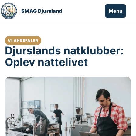
Spring til indhold
Menu
SMAG Djursland
VI ANBEFALER
Djurslands natklubber:
Oplev nattelivet