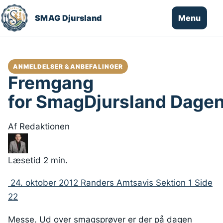
Spring til indhold
Menu
SMAG Djursland
ANMELDELSER & ANBEFALINGER
Fremgang
for SmagDjursland Dage
Af
Redaktionen
Læsetid
2 min.
24. oktober 2012 Randers Amtsavis Sektion 1 Side
22
Messe. Ud over smagsprøver er der på dagen