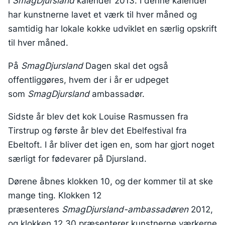
i
SmagDjursland
kalender 2013. I denne kalender
har kunstnerne lavet et værk til hver måned og
samtidig har lokale kokke udviklet en særlig opskrift
til hver måned.
På
SmagDjursland
Dagen skal det også
offentliggøres, hvem der i år er udpeget
som
SmagDjursland
ambassadør.
Sidste år blev det kok Louise Rasmussen fra
Tirstrup og første år blev det Ebelfestival fra
Ebeltoft. I år bliver det igen en, som har gjort noget
særligt for fødevarer på Djursland.
Dørene åbnes klokken 10, og der kommer til at ske
mange ting. Klokken 12
præsenteres
SmagDjursland-ambassadøren
2012,
og klokken 12.30 præsenterer kunstnerne værkerne