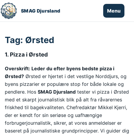
Spring til indhold
Menu
SMAG Djursland
Tag:
Ørsted
1. Pizza i Ørsted
Overskrift: Leder du efter byens bedste pizza i
Ørsted?
Ørsted er hjertet i det vestlige Norddjurs, og
byens pizzarier er populære stop for både lokale og
pendlere. Hos
SMAG Djursland
tester vi pizza i Ørsted
med et skarpt journalistisk blik på alt fra råvarernes
friskhed til bagekvaliteten. Chefredaktør Mikkel Kjerri,
der er kendt for sin seriøse og uafhængige
forbrugerjournalistik, sikrer, at vores anmeldelser er
baseret på journalistiske grundprincipper. Vi guider dig